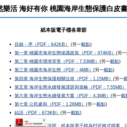
然樂活 海好有你 桃園海岸生態保護白皮書(2
紙本版電子檔各章節
目錄・序（PDF：642KB）
(另一
載點
)
第一章 桃園市海岸生態保護政策（PDF：974KB）
(另一
第二章 桃園市環境背景（PDF：7.33MB）
(另一
載點
)
第三章 桃園市海岸生態（PDF：4MB）
(另一
載點
)
第四章 海岸生態保護相關法規（PDF：1.15MB）
(另一
第五章 海岸生態永續發展課題與策略（PDF：7.55MB）
第六章 海岸生態永續發展方案（PDF：4.3MB）
(另一
載
第七章 公民參與（PDF：1.28MB）
(另一
載點
)
結語（PDF：673KB）
(另一
載點
)
說明：紙本版電子檔為PDF格式檔案，請使用