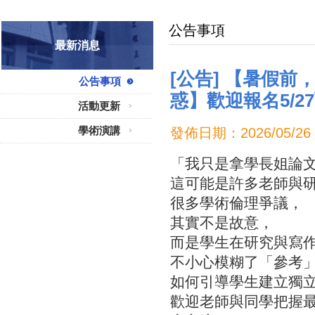
公告事項
最新消息
[公告] 【暑假
公告事項
惑】歡迎報名5/27
活動更新
學術演講
發佈日期：2026/05
「我只是拿學長姐論
這可能是許多老師與
很多學術倫理爭議，
其實不是故意，
而是學生在研究與寫
不小心模糊了「參考
如何引導學生建立獨
歡迎老師與同學把握最後