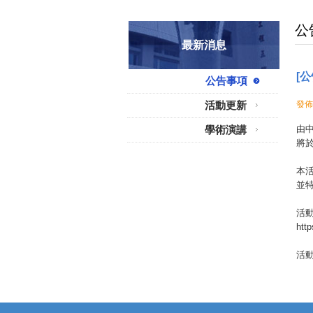
公
最新消息
[
公告事項
活動更新
發佈
學術演講
由
將於
本
並
活
http
活