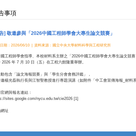
告事項
公告] 敬邀參與「2026中國工程師學會大專生論文競賽」
日期：2026/06/10 | 資料來源：國立中央大學材料科學與工程研究所
中國工程師學會指導、本校材料系主辦之「2026中國工程師學會大專生論文競賽
 2026 年 7 月 10 日（五）在工程六館隆重舉辦。
活動包含「論文海報競賽」與「學生分會會務評鑑」，
特邀楊光磊執行長與江智聖教授進行專題演講（如附件「中工會宣傳海報_材料系.
動官網與報名連結：
s://sites.google.com/nycu.edu.tw/cie2026
[1]
動網址