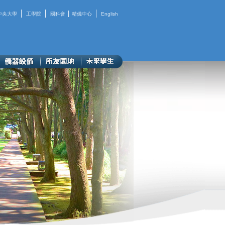
│
│
|
│
中央大學
工學院
國科會
精儀中心
English