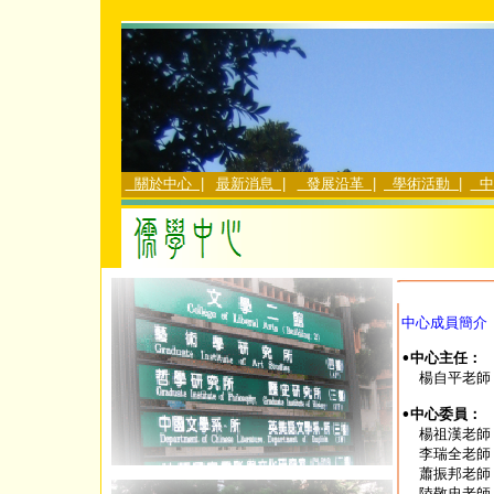
中心成員簡介
•中心主任：

  楊自平老師
•中心委員：

  楊祖漢老
  李瑞全老師
  蕭振邦老師
  陸敬忠老師