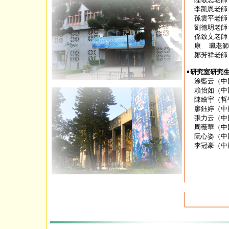
  李凱恩老師
  孫雲平老師
  劉德明老
  孫致文老師
  康  珮老
  鄭芳祥老師
•研究室研究

  涂藍云（
  賴怡如（中
  陳繪宇（哲
  廖鈺婷（中
  張力云（中
  周薇華（中
  阮心姿（中
  李冠豪（中