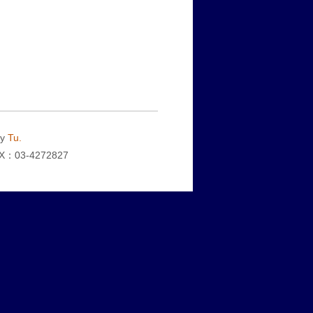
by
Tu
.
3-4272827