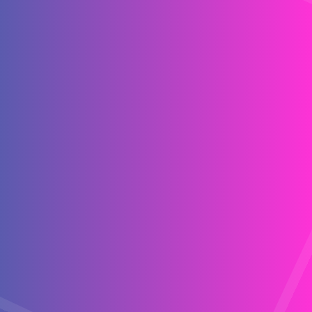
院
管
理
學
院
資
訊
電
機
學
院