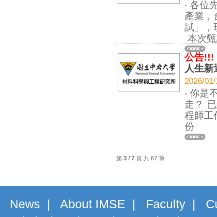
‧ 各
產業，
試」，
本次甄
公告!!!
人生新
2026
‧ 你
走？ 
程師工
份
第
3 / 7
頁 共 67 筆
News
|
About IMSE
|
Faculty
|
C