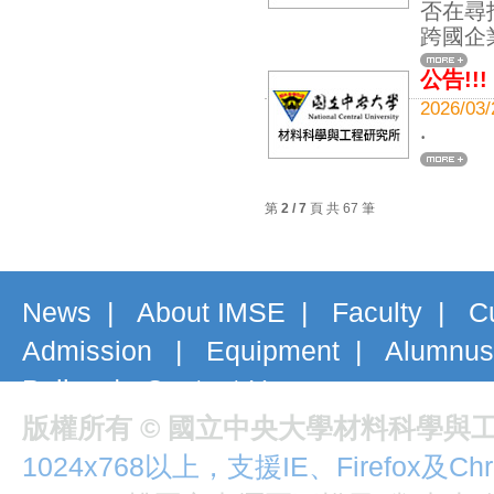
否在尋
跨國企
公告!!!
2026
‧
第
2 / 7
頁 共 67 筆
News
|
About IMSE
|
Faculty
|
C
Admission
|
Equipment
|
Alumnus
Policy
|
Contact Us
版權所有 © 國立中央大學材料科學與
1024x768以上，支援IE、Firefox及Ch