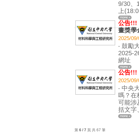
9/30、
上(18:0
公告!!!
畫獎學
2025
‧ 鼓勵
202
網址
公告!!!
2025
‧ 中
嗎？在
可能涉
括文字
第
6 / 7
頁 共 67 筆