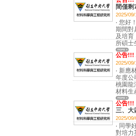
間僅剩
2025
‧ 您
期間對
及培育
所碩士
公告!!!
2025
‧ 新應
年度公
桃園龍
材料生
公告!!!
三、大
2025
‧ 同
對培力