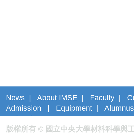
News
|
About IMSE
|
Faculty
|
C
Admission
|
Equipment
|
Alumnus
Policy
|
Contact Us
版權所有 © 國立中央大學材料科學與