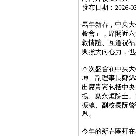
發布日期：2026-
馬年新春，中央大學
餐會」，席開近六
敘情誼、互道祝福
與強大向心力，也
本次盛會在中央大
坤、副理事長鄭錦
出席貴賓包括中央
揚、葉永烜院士、
振瀛、副校長阮啓
舉。
今年的新春團拜在