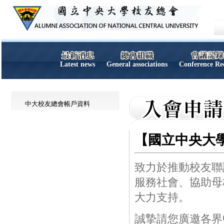
Latest news
General associations
Conference Re
中大校友總會帳戶資料
【國立中央大
致力於推動校友聯
服務社會、協助母
大力支持。
誠摯請您廣邀各界