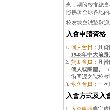
念，期盼校友總會
照拂著全球各地的
校友總會誠摯歡迎
入會申請資格
個人會員
：凡贊
1948年中大前
贊助會員
：凡贊
個人或團體。
（
術同源之院校教
永久會員
：一次
入會方式及入
入會申請
應完成