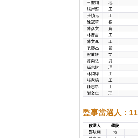
王聖翔
地
張岸礕
工
張禎元
工
陳冠華
客
陳彥文
資
林彥吉
工
陳文逸
工
袁廖杰
管
熊健媄
文
蕭奕弘
資
孫志財
理
林岡緯
工
張家瑞
工
鍾志昂
工
謝文仁
理
監事當選人：11
候選人
學院
鄭峻翔
地