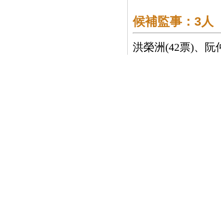
候補監事：3人
洪榮洲(42票)、阮仲