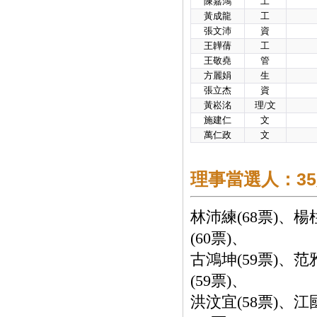
陳嘉鴻
工
黃成龍
工
張文沛
資
王韡蒨
工
王敬堯
管
方麗娟
生
張立杰
資
黃崧洺
理/文
施建仁
文
萬仁政
文
理事當選人：3
林沛練(68票)、楊
(60票)、
古鴻坤(59票)、范
(59票)、
洪汶宜(58票)、江