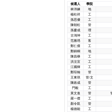
候選人
學院
林沛練
地
楊柱祥
工
孫思優
工
陳朝松
管
孫慶成
理
古鴻坤
工
范雅琇
客
鄭仁傑
工
鄭錦桐
地
陳昌楙
工
洪汶宜
工
江國輝
工
鄭琮翰
管
王東琪
管/文
陳政成
管
門毅
工
黃文進
管
羅一傑
工
顏令凱
管
楊德能
工