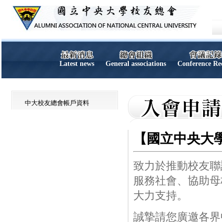
Latest news
General associations
Conference Re
中大校友總會帳戶資料
【國立中央大
致力於推動校友聯
服務社會、協助母
大力支持。
誠摯請您廣邀各界