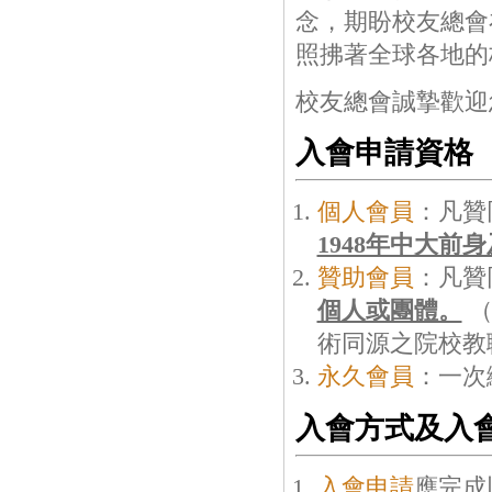
念，期盼校友總會
照拂著全球各地的
校友總會誠摯歡迎
入會申請資格
個人會員
：凡贊
1948年中大前
贊助會員
：凡贊
個人或團體。
（
術同源之院校教
永久會員
：一次
入會方式及入
入會申請
應完成