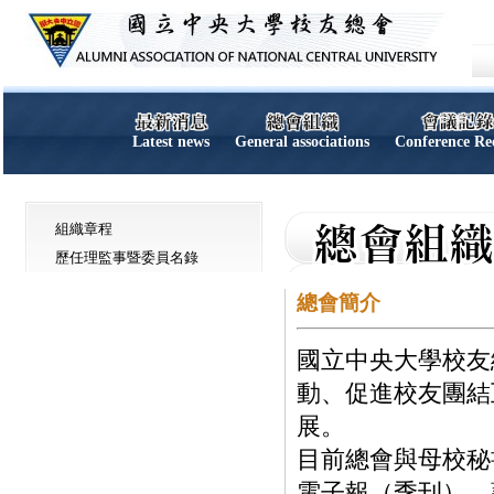
Latest news
General associations
Conference Re
組織章程
歷任理監事暨委員名錄
總會簡介
國立中央大學校友
動、促進校友團結
展。
目前總會與母校秘
電子報（季刊），