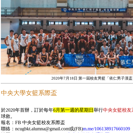
2020年7月18日 第一屆校友男籃「依仁男子漢
中央大學女籃系際盃
於2020年首辦，訂於每年
6月第一週的星期日
舉行
中央女籃校友
球敘。
報名：FB 中央女籃校友系際盃
聯絡：ncugbkt.alumna@gmail.com或(FB)
m.me/106138917660109