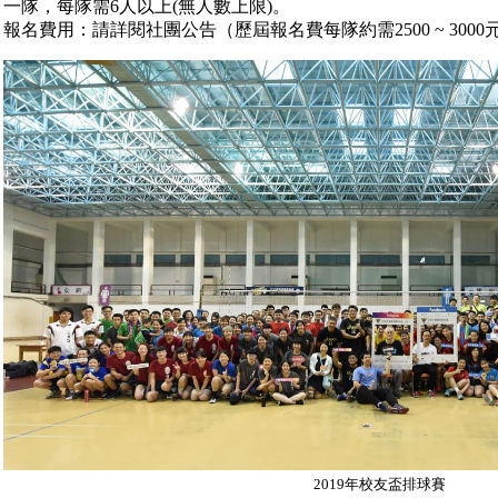
一隊，每隊需6人以上(無人數上限)。
報名費用：請詳閱社團公告（歷屆報名費每隊約需2500 ~ 3000
2019年校友盃排球賽