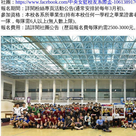
社團：
https://www.facebook.com/中央女籃校友系際盃-1061389176
報名期間：詳閱粉絲專頁活動公告(通常安排於每年3月初)。
參加資格：本校各系所畢業生(持有本校任何一學程之畢業證書
一隊，每隊需6人以上(無人數上限)。
報名費用：請詳閱社團公告（歷屆報名費每隊約需2500-3000元