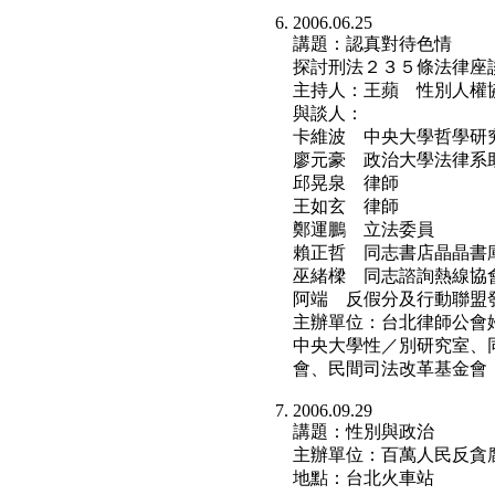
2006.06.25
講題：認真對待色情
探討刑法２３５條法律座
主持人：王蘋 性別人權
與談人：
卡維波 中央大學哲學研
廖元豪 政治大學法律系
邱晃泉 律師
王如玄 律師
鄭運鵬 立法委員
賴正哲 同志書店晶晶書
巫緒樑 同志諮詢熱線協
阿端 反假分及行動聯盟
主辦單位：台北律師公會
中央大學性／別研究室、
會、民間司法改革基金會
2006.09.29
講題：性別與政治
主辦單位：百萬人民反貪
地點：台北火車站