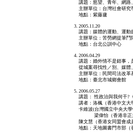
講題：慾望、青年、網路
主辦單位：台灣社會研究
地點：紫藤廬
2005.11.20
講題：媒體的運動、運動
主辦單位：苦勞網提筆鬥
地點：台北公訓中心
2006.04.29
講題：婚外情不是錯事，
從城案尋找性／別、媒體
主辦單位：民間司法改革
地點：臺北市城鄉會館
2006.05.27
講題： 性政治與我何干?
講者：洛楓（香港中文大
卡維波(台灣國立中央大學
梁偉怡（香港非正規
陳文慧（香港女同盟會成
地點：天地圖書門市部（香