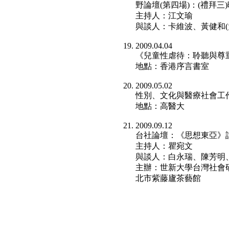
野論壇(第四場)：(禮拜三
主持人：江文瑜
與談人：卡維波、黃健和(
2009.04.04
《兒童性虐待：聆聽與尊
地點：香港序言書室
2009.05.02
性別、文化與醫療社會工
地點：高醫大
2009.09.12
台社論壇：《思想東亞》
主持人：瞿宛文
與談人：白永瑞、陳芳明
主辦：世新大學台灣社會
北市紫藤廬茶藝館