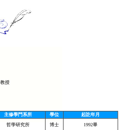
所教授
主修學門系所
學位
起訖年月
哲學研究所
博士
1992畢