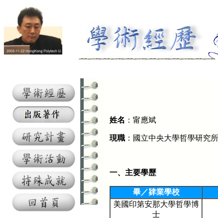
姓名
：甯應斌
現職
：國立中央大學哲學研究
一、主要學歷
畢／肄業學校
美國印第安那大學哲學博
士